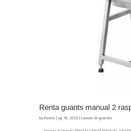
Renta guants manual 2 rasp
by
Inoxsis
|
ag. 18, 2020
|
Lavado de guantes