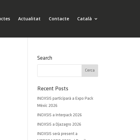
uctes
Actualitat
Contacte
Català
Search
Recent Posts
INOXSIS participarà a Expo Pack
Mèxic 2026
INOXSIS a Interpack 2026
INOXSIS a Djazagro 2026
INOXSIS serà present a